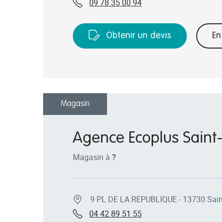
09 78 35 00 94
Obtenir un devis
En
Magasin
Agence Ecoplus Saint-
Magasin à
?
9 PL DE LA REPUBLIQUE - 13730 Saint
04 42 89 51 55