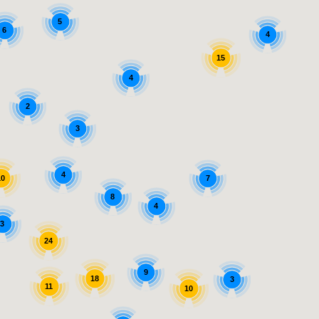
5
6
4
15
4
2
3
4
10
7
8
4
3
24
9
18
3
11
10