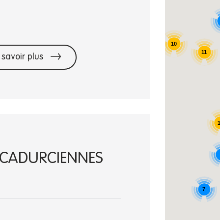
10
11
 savoir plus
S CADURCIENNES
7