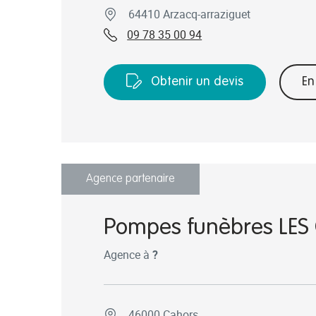
64410 Arzacq-arraziguet
09 78 35 00 94
Obtenir un devis
En
Agence partenaire
Pompes funèbres LE
Agence à
?
46000 Cahors