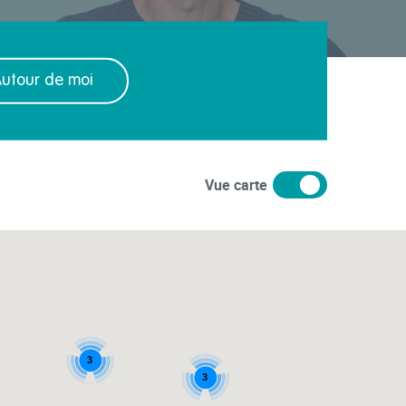
utour de moi
Vue carte
3
3