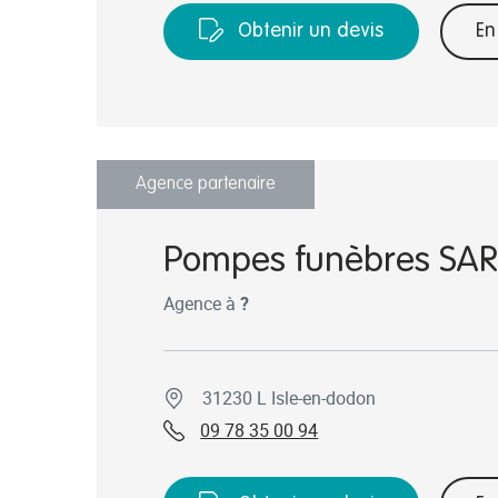
Obtenir un devis
En
Agence partenaire
Pompes funèbres SA
Agence à
?
31230 L Isle-en-dodon
09 78 35 00 94