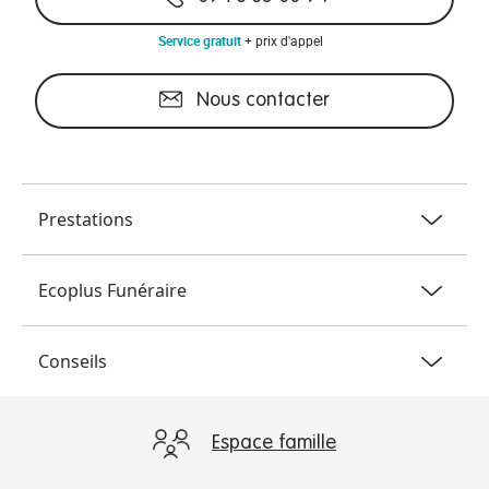
Service gratuit
+ prix d'appel
Nous contacter
Prestations
Crémation - inhumation
Ecoplus Funéraire
Marbrerie
Nos agences
Demande de devis
Conseils
Témoignages
Notre accompagnement
FAQ
Avis de décès
Espace famille
Conseils prévoyances
Un site plus respectueux de la planète
Blog