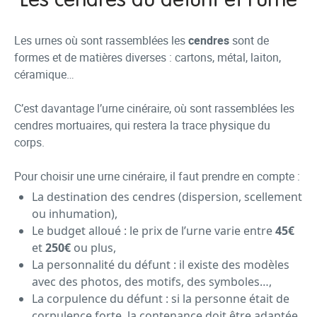
Les cendres du défunt et l’urne
Les urnes où sont rassemblées les
cendres
sont de
formes et de matières diverses : cartons, métal, laiton,
céramique…
C’est davantage l’urne cinéraire, où sont rassemblées les
cendres mortuaires, qui restera la trace physique du
corps.
Pour choisir une urne cinéraire, il faut prendre en compte :
La destination des cendres (dispersion, scellement
ou inhumation),
Le budget alloué : le prix de l’urne varie entre
45€
et
250€
ou plus,
La personnalité du défunt : il existe des modèles
avec des photos, des motifs, des symboles…,
La corpulence du défunt : si la personne était de
corpulence forte, la contenance doit être adaptée