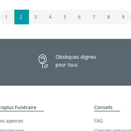
1
2
3
4
5
6
7
8
9
Obsèques dignes
pour tous
coplus Funéraire
Conseils
os agences
FAQ
émoignages
Conseils prévoya