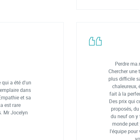
Perdre ma.m
Chercher une t
plus difficile
 qui a été d'un
chaleureux, é
emplaire dans
fait à la per
Empathie et sa
Des prix qui 
a est rare
proposés, du 
s. Mr Jocelyn
du neuf on y 
monde peut y
l'équipe pour 
vo