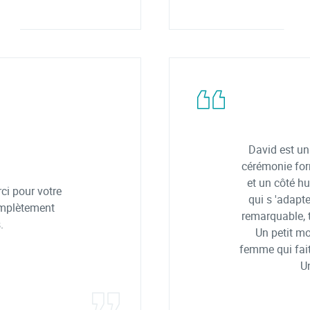
David est un 
cérémonie form
et un côté hu
i pour votre
qui s 'adapt
omplètement
remarquable, 
.
Un petit mo
femme qui fait
U