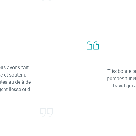
ous avons fait
Très bonne pr
é et soutenu.
pompes funèb
ites au delà de
David qui a
ntillesse et d
N