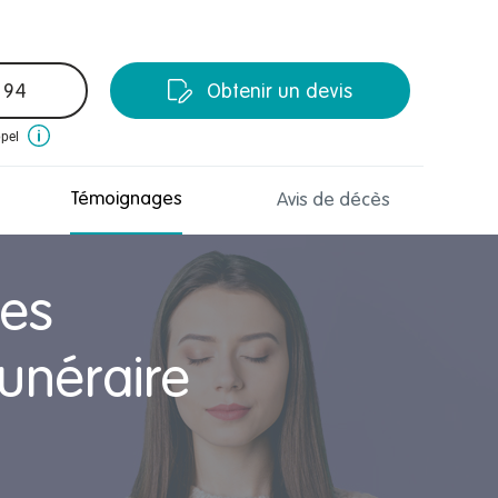
 94
Obtenir un devis
ppel
Témoignages
Avis de décès
les
unéraire