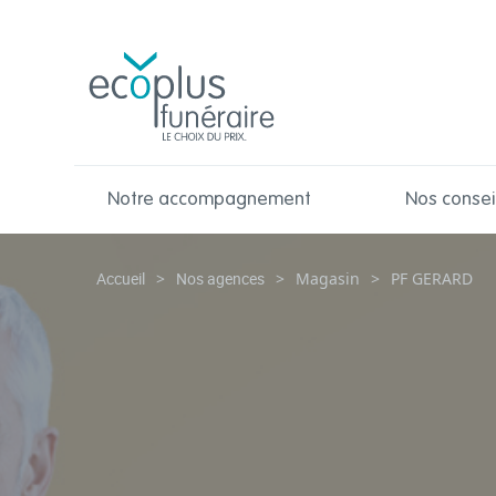
Notre accompagnement
Nos consei
Accueil
>
Nos agences
>
Magasin
>
PF GERARD