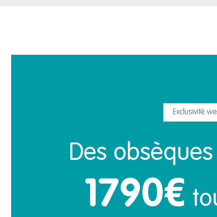
Dimanche
Exclusivité w
Des obsèques 
1790€
tou