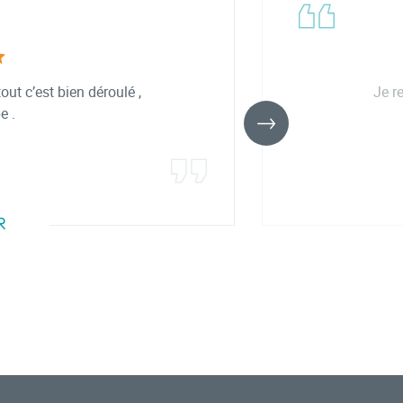
t c’est bien déroulé ,
Je r
e .
R