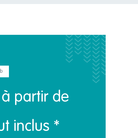
Fermé
eb
à partir de
t inclus *