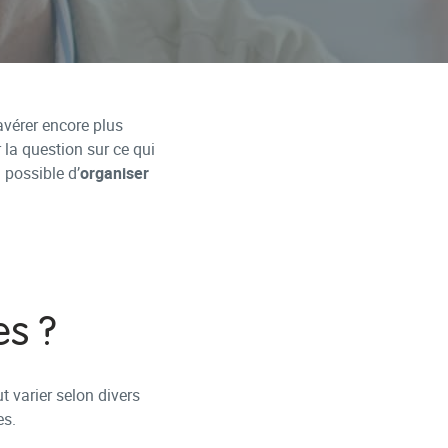
avérer encore plus
r la question sur ce qui
 possible d’
organiser
es ?
t varier selon divers
es.