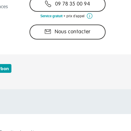
09 78 35 00 94
nces
Service gratuit
+ prix d'appel
Nous contacter
rbon