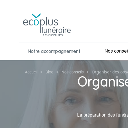
Nos consei
Notre accompagnement
Accueil
>
Blog
>
Nos conseils
>
Organiser des obsèq
Organise
La préparation des funéra